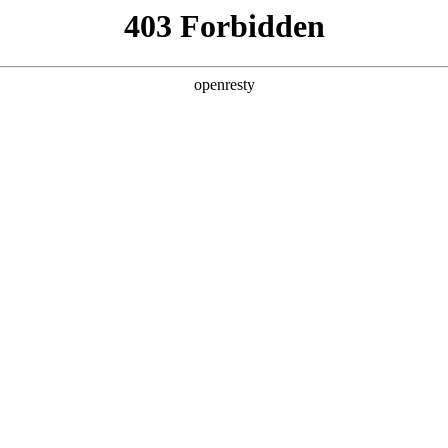
，B8・AIR
学
2025-08-22